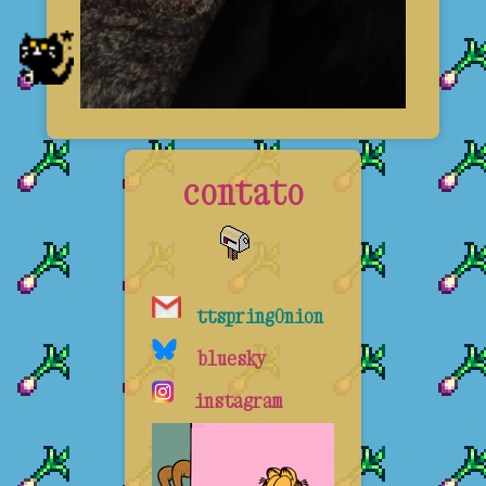
contato
ttspring0nion
bluesky
instagram