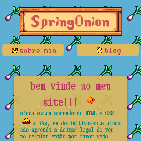
sobre mim
blog
bem vinde ao meu
site!!!
ainda estou aprendendo HTML e CSS
aliás, eu definitivamente ainda
não aprendi a deixar legal de ver
no celular então por favor veja