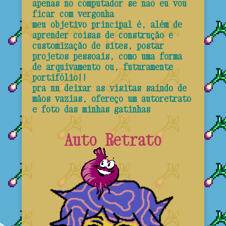
apenas no computador se nao eu vou
ficar com vergonha
meu objetivo principal é, além de
aprender coisas de construção e
customização de sites, postar
projetos pessoais, como uma forma
de arquivamento ou, futuramente
portifólio!!
pra nn deixar as visitas saindo de
mãos vazias, ofereço um autoretrato
e foto das minhas gatinhas
Auto Retrato